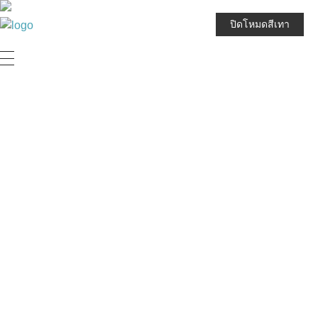
ปิดโหมดสีเทา
JPARK บริษัท เจนก้องไกล จำกัด (มหาชน)