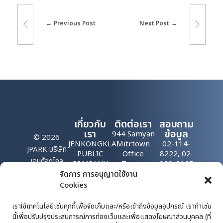
Previous Post
Next Post
เกี่ยวกับ
ติดต่อเรา
สอบถาม
เรา
ข้อมูล
944 Samyan
© 2026
JENKONGKLAI
Mitrtown
02-114-
JPARK บริษัท
PUBLIC
Office
8222, 02-
เจนก้องไกล
COMPANY
Tower,
020-2165
จำกัด
LIMITED
Room 1707-
pr@jenparking.co
จัดการ การอนุญาตใช้งาน
1708, 17th
Cookies
(มหาชน). All
The
Floor,
Rama
rights
Company
IV Road
เราใช้เทคโนโลยีเช่นคุกกี้เพื่อจัดเก็บและ/หรือเข้าถึงข้อมูลอุปกรณ์ เราทำเช่น
reserved.
has
Wang Mai,
นี้เพื่อปรับปรุงประสบการณ์การท่องเว็บและเพื่อแสดงโฆษณาส่วนบุคคล (ที่
expertise in