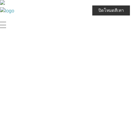
ปิดโหมดสีเทา
JPARK บริษัท เจนก้องไกล จำกัด (มหาชน)