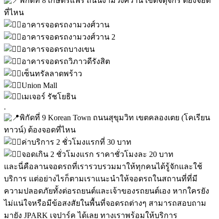
พิกัดที่ 8 เกษตรแฟร์ ถนนงามวงศ์วาน เขตจตุจักร ต้องจอด
ที่ไหน
อาคารจอดรถงามวงศ์วาน
อาคารจอดรถงามวงศ์วาน 2
อาคารจอดรถบางเขน
อาคารจอดรถวิภาวดีรังสิต
เซ็นทรัลลาดพร้าว
Union Mall
เมเจอร์ รัชโยธิน
.
พิกัดที่ 9 Korean Town ถนนสุขุมวิท เขตคลองเตย (โคเรียน
ทาวน์) ต้องจอดที่ไหน
ค่าบริการ 2 ชั่วโมงแรกที่ 30 บาท
จอดเกิน 2 ชั่วโมงแรก ราคาชั่วโมงละ 20 บาท
และนี่คือลานจอดรถที่เรารวบรวมมาให้ทุกคนได้รู้จักและใช้
บริการ แต่อย่างไรก็ตามเราแนะนำให้จอดรถในสถานที่ที่มี
ความปลอดภัยทั้งต่อรถยนต์และเจ้าของรถยนต์เอง หากใครยัง
ไม่แน่ใจหรือมีข้อสงสัยในพื้นที่จอดรถต่างๆ สามารถสอบถาม
มายัง JPARK เจปาร์ค ได้เลย ทางเราพร้อมให้บริการ