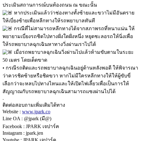
ประเมินสถานการณ์บนท้องถนน ณ ขณะนั้น
หากประเมินแล้วว่าช่องทางทั้งซ้ายและขวาไม่มีอันตราย
ให้เบี่ยงซ้ายเพื่อหลีกทางให้รถพยาบาลทันที
กรณีที่ไม่สามารถหลีกทางได้จากสภาพรถที่หนาแน่น ให้
พยายามเบี่ยงรถชิดไปทางฝั่งใดฝั่งหนึ่ง หยุดชะลอรถให้นิ่งเพื่อ
ให้รถพยาบาลฉุกเฉินหาทางวิ่งผ่านเราไปได้
เมื่อรถพยาบาลฉุกเฉินวิ่งผ่านไปแล้วห้ามขับตามในระยะ
50 เมตร โดยเด็ดขาด
• กรณีรถติดและรถพยาบาลฉุกเฉินอยู่ด้านหลังพอดี ให้พิจารณา
ว่าควรชิดซ้ายหรือชิดขวา หากไม่มีใครหลีกทางให้ให้ผู้ขับขี่
เลือกว่าจะหลบไปทางไหนและให้เปิดไฟเลี้ยวเพื่อเป็นการให้
สัญญาณกับรถพยาบาลฉุกเฉินสามารถแซงผ่านไปได้
.
ติดต่อสอบถามเพิ่มเติมได้ทาง
Website :
www.jpark.co
Line OA : @jpark (มี@)
Facebook : JPARK เจปาร์ค
Instagram : jpark.jen
Youtube : JPARK เจปาร์ค