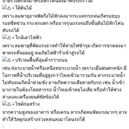
ป้ายร่วงตกลงมาหรือหักโค่นลงมาทับรถเราได้
• ใต้ต้นไม้
เพราะลมพายุอาจพัดกิ่งไม้หักลงมากระแทกรถจนเกิดรอยบุบ
รอยขีดข่วน กระจกแตก หรืออาจรุนแรงจนถึงขั้นต้นไม้หักโค่น
ทับรถได้
• ใกล้เสาไฟฟ้า
เพราะลมพายุที่พัดแรงอาจทำให้สายไฟชำรุด เกิดการขาดลงมา
พาดรถที่จอดอยู่ จนเกิดไฟฟ้ารั่วเข้าสู่รถได้
• บริเวณพื้นที่ลุ่มต่ำกว่าถนน
เช่น ท่อระบายน้ำหรือเหนือท่อระบายน้ำ เพราะเมื่อฝนตกหนัก มี
โอกาสที่น้ำบริเวณที่อยู่สูงกว่าไหลเข้ามารวมกัน หากระบายน้ำ
ไม่ทันจนเกิดน้ำท่วมขัง อาจเกิดความเสียหายกับรถ เช่น น้ำเข้า
มาภายในห้องโดยสารรถ น้ำไหลเข้าท่อไอเสีย หรือทำให้ช่วง
ล่างและเครื่องยนต์ขัดข้องได้
• ไซต์ก่อสร้าง
จากความสูงของอาคาร หรือเครน หากเกิดลมพัดแรงมากๆ อาจ
ทำให้วัสดุก่อสร้างร่วงหล่นลงมาโดนรถได้
.