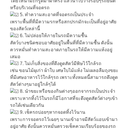
โดยให้นำมะกรูดมาผ่าครึ่ง แล้วนำไปวางรอบๆรถยนต์
หรือบริเวณที่จอดรถ
5. ทำความสะอาดที่จอดรถเป็นประจำ
เพราะพื้นที่ที่มีความรกหรือสกปรกมักจะเป็นที่อยู่อาศัย
ของสัตว์เหล่านี้
6. ไม่ปล่อยให้ภายในรถมีความชื้น
สัตว์บางชนิดชอบอาศัยอยู่ในพื้นที่ที่มีความชื้น ดังนั้น
ควรหมั่นทำความสะอาดภายในรถให้มีความแห้งอยู่
เสมอ
7. ไม่เก็บสิ่งของที่ดึงดูดสัตว์มีพิษไว้ใกล้รถ
เช่น ขอนไม้ผุเก่า ผ้าใบ เศษใบไม้แห้ง ไม่เผลอลืมถุงขยะ
ที่มีเศษอาหารไว้ใกล้ๆรถ เพราะทั้งหมดนี้สามารถดึงดูด
สัตว์ต่างๆมาอยู่ใกล้ๆได้
8. นำขยะหรือของกินต่างๆออกจากรถเป็นประจำ
เพราะหากทิ้งไว้ในรถก็มีโอกาสที่จะดึงดูดสัตว์ต่างๆเข้า
รถได้เช่นเดียวกัน
9. เช็ครถบ่อยๆหากจอดทิ้งไว้นาน
เพราะการจอดรถไว้เฉยๆ นานเข้าอาจมีสัตว์แอบเข้ามา
อยู่อาศัย ดังนั้นควรหมั่นตรวจเช็คควมเรียบร้อยของรถ