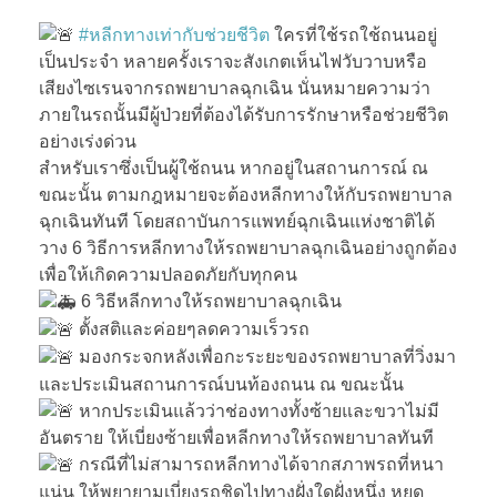
#หลีกทางเท่ากับช่วยชีวิต
ใครที่ใช้รถใช้ถนนอยู่
เป็นประจำ หลายครั้งเราจะสังเกตเห็นไฟวับวาบหรือ
เสียงไซเรนจากรถพยาบาลฉุกเฉิน นั่นหมายความว่า
ภายในรถนั้นมีผู้ป่วยที่ต้องได้รับการรักษาหรือช่วยชีวิต
อย่างเร่งด่วน
สำหรับเราซึ่งเป็นผู้ใช้ถนน หากอยู่ในสถานการณ์ ณ
ขณะนั้น ตามกฎหมายจะต้องหลีกทางให้กับรถพยาบาล
ฉุกเฉินทันที โดยสถาบันการแพทย์ฉุกเฉินแห่งชาติได้
วาง 6 วิธีการหลีกทางให้รถพยาบาลฉุกเฉินอย่างถูกต้อง
เพื่อให้เกิดความปลอดภัยกับทุกคน
6 วิธีหลีกทางให้รถพยาบาลฉุกเฉิน
ตั้งสติและค่อยๆลดความเร็วรถ
มองกระจกหลังเพื่อกะระยะของรถพยาบาลที่วิ่งมา
และประเมินสถานการณ์บนท้องถนน ณ ขณะนั้น
หากประเมินแล้วว่าช่องทางทั้งซ้ายและขวาไม่มี
อันตราย ให้เบี่ยงซ้ายเพื่อหลีกทางให้รถพยาบาลทันที
กรณีที่ไม่สามารถหลีกทางได้จากสภาพรถที่หนา
แน่น ให้พยายามเบี่ยงรถชิดไปทางฝั่งใดฝั่งหนึ่ง หยุด