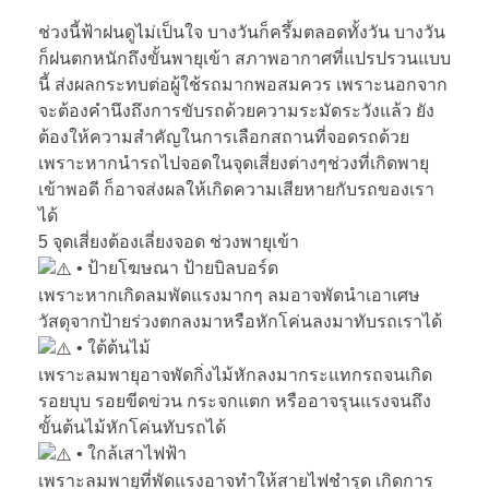
ช่วงนี้ฟ้าฝนดูไม่เป็นใจ บางวันก็ครึ้มตลอดทั้งวัน บางวัน
ก็ฝนตกหนักถึงขั้นพายุเข้า สภาพอากาศที่แปรปรวนแบบ
นี้ ส่งผลกระทบต่อผู้ใช้รถมากพอสมควร เพราะนอกจาก
จะต้องคำนึงถึงการขับรถด้วยความระมัดระวังแล้ว ยัง
ต้องให้ความสำคัญในการเลือกสถานที่จอดรถด้วย
เพราะหากนำรถไปจอดในจุดเสี่ยงต่างๆช่วงที่เกิดพายุ
เข้าพอดี ก็อาจส่งผลให้เกิดความเสียหายกับรถของเรา
ได้
5 จุดเสี่ยงต้องเลี่ยงจอด ช่วงพายุเข้า
• ป้ายโฆษณา ป้ายบิลบอร์ด
เพราะหากเกิดลมพัดแรงมากๆ ลมอาจพัดนำเอาเศษ
วัสดุจากป้ายร่วงตกลงมาหรือหักโค่นลงมาทับรถเราได้
• ใต้ต้นไม้
เพราะลมพายุอาจพัดกิ่งไม้หักลงมากระแทกรถจนเกิด
รอยบุบ รอยขีดข่วน กระจกแตก หรืออาจรุนแรงจนถึง
ขั้นต้นไม้หักโค่นทับรถได้
• ใกล้เสาไฟฟ้า
เพราะลมพายุที่พัดแรงอาจทำให้สายไฟชำรุด เกิดการ