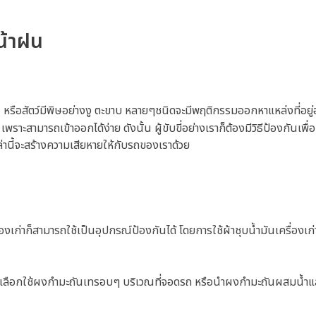
หน้าฝน
หรือสัตว์มีพิษอย่างงู ตะขาบ หลายๆชนิดจะมีพฤติกรรมออกหาแหล่งที่อยู่
่ เพราะสามารถเข้าออกได้ง่าย ดังนั้น ผู้ขับขี่อย่างเราก็ต้องมีวิธีป้องกันเพื
ล่านี้จะสร้างความเสียหายให้กับรถของเราด้วย
่องเก่าก็สามารถใช้เป็นอุปกรณ์ป้องกันได้ โดยการใช้ผ้าชุบน้ำมันเครื่องเก
อาจเลือกใช้ผงกำมะถันเทรอบๆ บริเวณที่จอดรถ หรือนำผงกำมะถันผสมน้ำแ