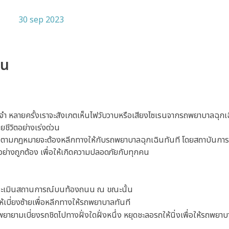
ิน
ะจำ หลายครั้งเราจะสังเกตเห็นไฟวับวาบหรือเสียงไซเรนจากรถพยาบาลฉุกเฉ
ยชีวิตอย่างเร่งด่วน
้น ตามกฎหมายจะต้องหลีกทางให้กับรถพยาบาลฉุกเฉินทันที โดยสถาบันกา
อย่างถูกต้อง เพื่อให้เกิดความปลอดภัยกับทุกคน
ประเมินสถานการณ์บนท้องถนน ณ ขณะนั้น
ห้เบี่ยงซ้ายเพื่อหลีกทางให้รถพยาบาลทันที
ายามเบี่ยงรถชิดไปทางฝั่งใดฝั่งหนึ่ง หยุดชะลอรถให้นิ่งเพื่อให้รถพยาบ