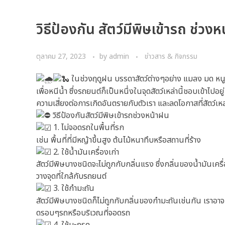
วิธีป้องกัน สัตว์มีพิษเข้ารถ ช่วง
ตุลาคม 27, 2023
by
admin
ข่าวสาร & กิจกรรม
ในช่วงฤดูฝน บรรดาสัตว์ต่างๆอย่าง แมลง มด หนู 
เพื่อหนีน้ำ ซึ่งรถยนต์ก็เป็นหนึ่งในจุดสัตว์เหล่านี้ชอบเข้าไปอยู
ความเสี่ยงต่อการเกิดอันตรายกับตัวเรา และลดโอกาสที่สัตว์เห
วิธีป้องกันสัตว์มีพิษเข้ารถช่วงหน้าฝน
1. ไม่จอดรถในพื้นที่รก
เช่น พื้นที่ที่มีหญ้าขึ้นสูง ต้นไม้หนาทึบหรือสถานที่ร้าง
2. ใช้น้ำมันเครื่องเก่า
สัตว์มีพิษบางชนิดจะไม่ถูกกับกลิ่นแรง ซึ่งกลิ่นของน้ำมันเครื
วางจุดที่ใกล้กับรถยนต์
3. ใช้กำมะถัน
สัตว์มีพิษบางชนิดก็ไม่ถูกกับกลิ่นของกำมะถันเช่นกัน เรา
ดรอบๆรถหรือบริเวณที่จอดรถ
4. ใช้มะกรูด