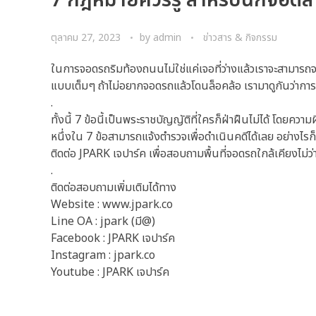
7 กฎหมายควรรู้ สำหรับนักจอด
ตุลาคม 27, 2023
by
admin
ข่าวสาร & กิจกรรม
ในการจอดรถริมท้องถนนไม่ใช่แค่เจอที่ว่างแล้วเราจะสามารถจ
แบบเต็มๆ ถ้าไม่อยากจอดรถแล้วโดนล็อคล้อ เรามาดูกันว่าก
.
ทั้งนี้ 7 ข้อนี้เป็นพระราชบัญญัติที่ใครก็ฝ่าฝืนไม่ได้ โดย
หนึ่งใน 7 ข้อสามารถแจ้งตำรวจเพื่อดำเนินคดีได้เลย อย่างไ
ติดต่อ JPARK เจปาร์ค เพื่อสอบถามพื้นที่จอดรถใกล้เคียงไม
.
ติดต่อสอบถามเพิ่มเติมได้ทาง
Website : www.jpark.co
Line OA : jpark (มี@)
Facebook : JPARK เจปาร์ค
Instagram : jpark.co
Youtube : JPARK เจปาร์ค