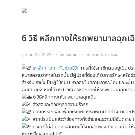
6 วิธี หลีกทางให้รถพยาบาลฉุกเฉ
ตุลาคม 27, 2023
by
admin
ข่าวสาร & กิจกรรม
#หลีกทางเท่ากับช่วยชีวิต
ใครที่ใช้รถใช้ถนนอยู่เป็นปร
หมายความว่าภายในรถนั้นมีผู้ป่วยที่ต้องได้รับการรักษาหรือช่ว
สำหรับเราซึ่งเป็นผู้ใช้ถนน หากอยู่ในสถานการณ์ ณ ขณะนั
ฉุกเฉินแห่งชาติได้วาง 6 วิธีการหลีกทางให้รถพยาบาลฉุกเฉิน
6 วิธีหลีกทางให้รถพยาบาลฉุกเฉิน
ตั้งสติและค่อยๆลดความเร็วรถ
มองกระจกหลังเพื่อกะระยะของรถพยาบาลที่วิ่งมาและ
หากประเมินแล้วว่าช่องทางทั้งซ้ายและขวาไม่มีอันตราย ใ
กรณีที่ไม่สามารถหลีกทางได้จากสภาพรถที่หนาแน่น ให้พย
หาทางวิ่งผ่านเราไปได้