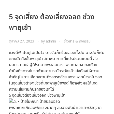
5 จุดเสี่ยง ต้องเลี่ยงจอด ช่วง
พายุเข้า
ตุลาคม 27, 2023
by
admin
ข่าวสาร & กิจกรรม
ช่วงนี้ฟ้าฝนดูไม่เป็นใจ บางวันก็ครึ้มตลอดทั้งวัน บางวันก็ฝน
ตกหนักถึงขั้นพายุเข้า สภาพอากาศที่แปรปรวนแบบนี้ ส่ง
ผลกระทบต่อผู้ใช้รถมากพอสมควร เพราะนอกจากจะต้อง
คำนึงถึงการขับรถด้วยความระมัดระวังแล้ว ยังต้องให้ความ
สำคัญในการเลือกสถานที่จอดรถด้วย เพราะหากนำรถไปจอด
ในจุดเสี่ยงต่างๆช่วงที่เกิดพายุเข้าพอดี ก็อาจส่งผลให้เกิด
ความเสียหายกับรถของเราได้
5 จุดเสี่ยงต้องเลี่ยงจอด ช่วงพายุเข้า
• ป้ายโฆษณา ป้ายบิลบอร์ด
เพราะหากเกิดลมพัดแรงมากๆ ลมอาจพัดนำเอาเศษวัสดุจาก
ป้ายร่วงตกลงมาหรือหักโค่นลงมาทับรถเราได้