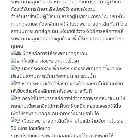
รถพยาบาลฉุกเฉิน นั่นหมายความว่าภายในรถนั้นมีผู้ป่วยที่
ต้องได้รับการรักษาหรือช่วยชีวิตอย่างเร่งด่วน
สำหรับเราซึ่งเป็นผู้ใช้ถนน หากอยู่ในสถานการณ์ ณ ขณะนั้น
ตามกฎหมายจะต้องหลีกทางให้กับรถพยาบาลฉุกเฉินทันที โดย
สถาบันการแพทย์ฉุกเฉินแห่งชาติได้วาง 6 วิธีการหลีกทางให้
รถพยาบาลฉุกเฉินอย่างถูกต้อง เพื่อให้เกิดความปลอดภัยกับ
ทุกคน
6 วิธีหลีกทางให้รถพยาบาลฉุกเฉิน
ตั้งสติและค่อยๆลดความเร็วรถ
มองกระจกหลังเพื่อกะระยะของรถพยาบาลที่วิ่งมาและ
ประเมินสถานการณ์บนท้องถนน ณ ขณะนั้น
หากประเมินแล้วว่าช่องทางทั้งซ้ายและขวาไม่มีอันตราย
ให้เบี่ยงซ้ายเพื่อหลีกทางให้รถพยาบาลทันที
กรณีที่ไม่สามารถหลีกทางได้จากสภาพรถที่หนาแน่น ให้
พยายามเบี่ยงรถชิดไปทางฝั่งใดฝั่งหนึ่ง หยุดชะลอรถให้นิ่ง
เพื่อให้รถพยาบาลฉุกเฉินหาทางวิ่งผ่านเราไปได้
เมื่อรถพยาบาลฉุกเฉินวิ่งผ่านไปแล้วห้ามขับตามในระยะ
50 เมตร โดยเด็ดขาด
• กรณีรถติดและรถพยาบาลฉุกเฉินอยู่ด้านหลังพอดี ให้