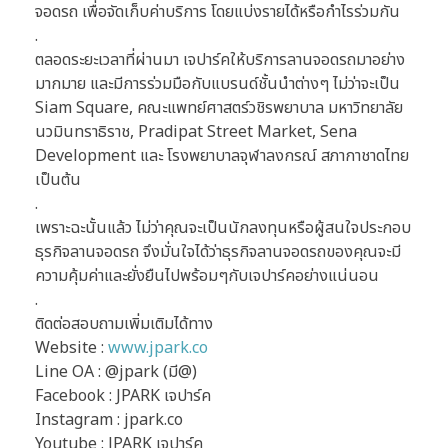
จอดรถ เพื่อจัดเก็บค่าบริการ โดยแบ่งรายได้หรือกำไรร่วมกัน
.
ตลอดระยะเวลาที่ผ่านมา เจปาร์คให้บริการลานจอดรถมาอย่าง
มากมาย และมีการร่วมมือกับแบรนด์ชั้นนำต่างๆ ไม่ว่าจะเป็น
Siam Square, คณะแพทย์ศาสตร์วชิรพยาบาล มหาวิทยาลัย
นวมินทราธิราช, Pradipat Street Market, Sena
Development และ โรงพยาบาลจุฬาลงกรณ์ สภากาชาดไทย
เป็นต้น
.
เพราะฉะนั้นแล้ว ไม่ว่าคุณจะเป็นนักลงทุนหรือผู้สนใจประกอบ
ธุรกิจลานจอดรถ จึงมั่นใจได้ว่าธุรกิจลานจอดรถของคุณจะมี
ความคุ้มค่าและยั่งยืนไปพร้อมๆกับเจปาร์คอย่างแน่นอน
.
ติดต่อสอบถามเพิ่มเติมได้ทาง
Website :
www.jpark.co
Line OA : @jpark (มี@)
Facebook : JPARK เจปาร์ค
Instagram : jpark.co
Youtube : JPARK เจปาร์ค