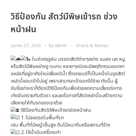
วิธีป้องกัน สัตว์มีพิษเข้ารถ ช่วง
หน้าฝน
ตุลาคม 27, 2023
by
admin
ข่าวสาร & กิจกรรม
ในช่วงฤดูฝน บรรดาสัตว์ต่างๆอย่าง แมลง มด หนู
หรือสัตว์มีพิษอย่างงู ตะขาบ หลายๆชนิดจะมีพฤติกรรมออกหา
แหล่งที่อยู่อาศัยใหม่เพื่อหนีน้ำ ซึ่งรถยนต์ก็เป็นหนึ่งในจุดสัตว์
เหล่านี้ชอบเข้าไปอยู่ เพราะสามารถเข้าออกได้ง่าย ดังนั้น ผู้
ขับขี่อย่างเราก็ต้องมีวิธีป้องกันเพื่อช่วยลดความเสี่ยงต่อการ
เกิดอันตรายกับตัวเรา และลดโอกาสที่สัตว์เหล่านี้จะสร้างความ
เสียหายให้กับรถของเราด้วย
วิธีป้องกันสัตว์มีพิษเข้ารถช่วงหน้าฝน
1. ไม่จอดรถในพื้นที่รก
เช่น พื้นที่ที่มีหญ้าขึ้นสูง ต้นไม้หนาทึบหรือสถานที่ร้าง
2. ใช้น้ำมันเครื่องเก่า