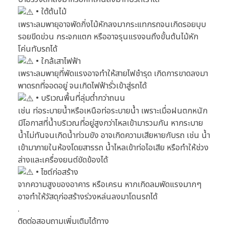
• ใต้ต้นไม้
เพราะลมพายุอาจพัดกิ่งไม้หักลงมากระแทกรถจนเกิดรอยบุบ
รอยขีดข่วน กระจกแตก หรืออาจรุนแรงจนถึงขั้นต้นไม้หัก
โค่นทับรถได้
• ใกล้เสาไฟฟ้า
เพราะลมพายุที่พัดแรงอาจทำให้สายไฟชำรุด เกิดการขาดลงมา
พาดรถที่จอดอยู่ จนเกิดไฟฟ้ารั่วเข้าสู่รถได้
• บริเวณพื้นที่ลุ่มต่ำกว่าถนน
เช่น ท่อระบายน้ำหรือเหนือท่อระบายน้ำ เพราะเมื่อฝนตกหนัก
มีโอกาสที่น้ำบริเวณที่อยู่สูงกว่าไหลเข้ามารวมกัน หากระบาย
น้ำไม่ทันจนเกิดน้ำท่วมขัง อาจเกิดความเสียหายกับรถ เช่น น้ำ
เข้ามาภายในห้องโดยสารรถ น้ำไหลเข้าท่อไอเสีย หรือทำให้ช่วง
ล่างและเครื่องยนต์ขัดข้องได้
• ไซต์ก่อสร้าง
จากความสูงของอาคาร หรือเครน หากเกิดลมพัดแรงมากๆ
อาจทำให้วัสดุก่อสร้างร่วงหล่นลงมาโดนรถได้
.
ติดต่อสอบถามเพิ่มเติมได้ทาง