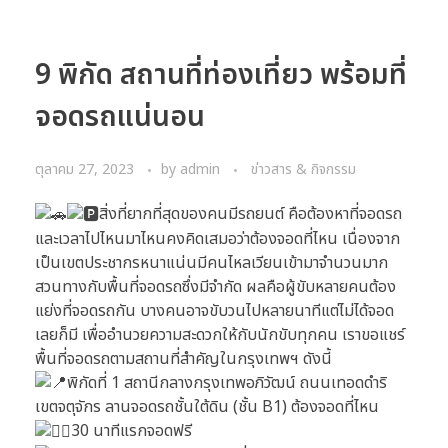
9 พิกัด สถานที่ท่องเที่ยว พร้อมที่
จอดรถแน่นอน
ตุลาคม 27, 2023
by
admin
ข่าวสาร & กิจกรรม
สิ่งที่ยากที่สุดของคนมีรถยนต์ คือต้องหาที่จอดรถ
และเวลาไปไหนมาไหนคงคิดเสมอว่าต้องจอดที่ไหน เนื่องจาก
เป็นเขตประชากรหนาแน่นมีคนไหลเวียนเข้ามาจำนวนมาก
สวนทางกับพื้นที่จอดรถซึ่งมีจำกัด ผลคือผู้ขับหลายคนต้อง
แย่งที่จอดรถกัน บางคนอาจขับวนไปหลายนาทีแต่ไม่ได้จอด
เลยก็มี เพื่ออำนวยความสะดวกให้กับนักขับทุกคน เราขอแชร์
พื้นที่จอดรถตามสถานที่สำคัญในกรุงเทพฯ ดังนี้
พิกัดที่ 1 สถานีกลางกรุงเทพอภิวัฒน์ ถนนเทอดดำริ
เขตจตุจักร ลานจอดรถชั้นใต้ดิน (ชั้น B1) ต้องจอดที่ไหน
30 นาทีแรกจอดฟรี