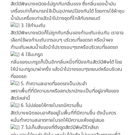
สัตว์มีพิษบางชนิดจะไม่ถูกกับกลิ่นแรง ซึ่งกลิ่นของน้ำมัน
เครื่องเก่าก็สามารถใช้เป็นอุปกรณ์ป้องกันได้ โดยการใช้ผ้าชุบ
น้ำมันเครื่องเก่าแล้วนำไปวางจุดที่ใกล้กับรถยนต์
3. ใช้กำมะถัน
สัตว์มีพิษบางชนิดก็ไม่ถูกกับกลิ่นของกำมะถันเช่นกัน เราอาจ
เลือกใช้ผงกำมะถันเทรอบๆ บริเวณที่จอดรถ หรือนำผง
กำมะถันผสมน้ำแล้วนำไปราดรอบๆรถหรือบริเวณที่จอดรถ
4. ใช้มะกรูด
กลิ่นของมะกรูดก็เป็นอีกกลิ่นหนึ่งที่ป้องกันสัตว์มีพิษได้ โดย
ให้นำมะกรูดมาผ่าครึ่ง แล้วนำไปวางรอบๆรถยนต์หรือบริเวณ
ที่จอดรถ
5. ทำความสะอาดที่จอดรถเป็นประจำ
เพราะพื้นที่ที่มีความรกหรือสกปรกมักจะเป็นที่อยู่อาศัยของ
สัตว์เหล่านี้
6. ไม่ปล่อยให้ภายในรถมีความชื้น
สัตว์บางชนิดชอบอาศัยอยู่ในพื้นที่ที่มีความชื้น ดังนั้นควร
หมั่นทำความสะอาดภายในรถให้มีความแห้งอยู่เสมอ
7. ไม่เก็บสิ่งของที่ดึงดูดสัตว์มีพิษไว้ใกล้รถ
เช่น ขอนไม้ผุเก่า ผ้าใบ เศษใบไม้แห้ง ไม่เผลอลืมถุงขยะที่มี