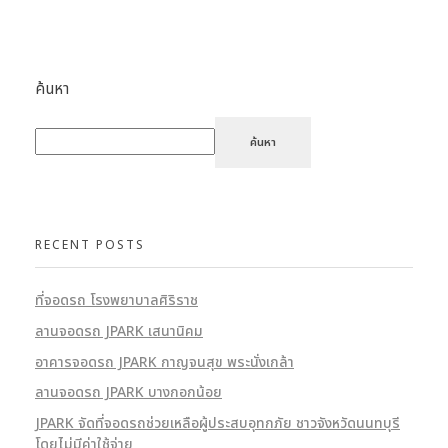
ค้นหา
ค้นหา
RECENT POSTS
ที่จอดรถ โรงพยาบาลศิริราช​
ลานจอดรถ JPARK เสนานิคม
อาคารจอดรถ JPARK กาญจนสุข พระนั่งเกล้า
ลานจอดรถ JPARK บางกอกน้อย
JPARK จัดที่จอดรถช่วยเหลือผู้ประสบอุทกภัย ชาวจังหวัดนนทบุรี
โดยไม่มีค่าใช้จ่าย